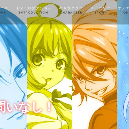
ュース
イントロダクション
キャラクター
ストーリー
オン
EWS
INTRODUCTION
CHARACTER
STORY
ON
問いなし！