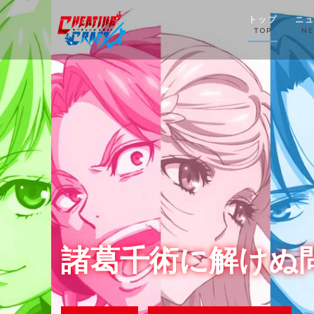
Skip
トップ
ニ
to
TOP
N
content
諸葛千術に解けぬ